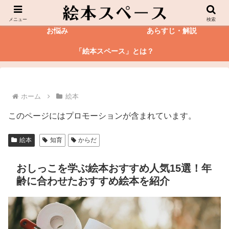
絵本
図鑑
メニュー
検索
お悩み
あらすじ・解説
「絵本スペース」とは？
ホーム
絵本
このページにはプロモーションが含まれています。
絵本
知育
からだ
おしっこを学ぶ絵本おすすめ人気15選！年
齢に合わせたおすすめ絵本を紹介