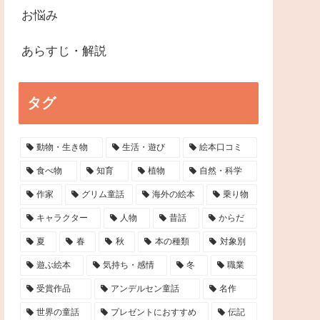
お悩み
あらすじ・解説
タグ
動物・生き物
生活・遊び
絵本口コミ
食べ物
知育
植物
自然・科学
作家
グリム童話
海外の絵本
乗り物
キャラクター
人物
昔話
からだ
夏
春
秋
本の種類
対象別
遊ぶ絵本
気持ち・感情
冬
職業
受賞作品
アンデルセン童話
名作
世界の童話
プレゼントにおすすめ
伝記