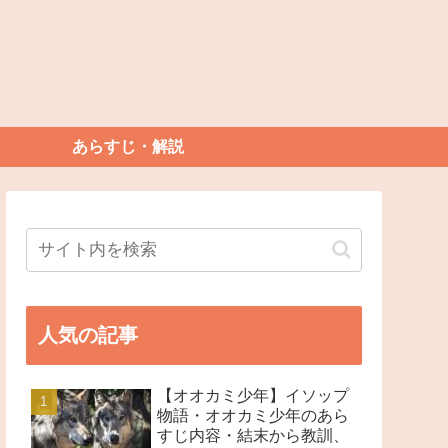
あらすじ・解説
人気の記事
【オオカミ少年】イソップ
物語・オオカミ少年のあら
すじ内容・結末から教訓、