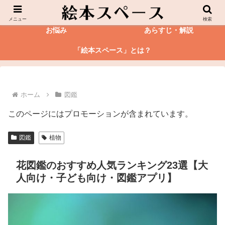
絵本
図鑑
メニュー
検索
お悩み
あらすじ・解説
「絵本スペース」とは？
ホーム
図鑑
このページにはプロモーションが含まれています。
図鑑
植物
花図鑑のおすすめ人気ランキング23選【大
人向け・子ども向け・図鑑アプリ】