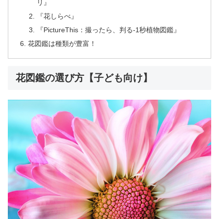
リ』
『花しらべ』
『PictureThis：撮ったら、判る-1秒植物図鑑』
花図鑑は種類が豊富！
花図鑑の選び方【子ども向け】