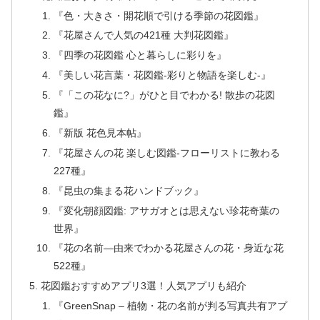
『色・大きさ・開花順で引ける季節の花図鑑』
『花屋さんで人気の421種 大判花図鑑』
『四季の花図鑑 心と暮らしに彩りを』
『美しい花言葉・花図鑑‐彩りと物語を楽しむ‐』
『「この花なに?」がひと目でわかる! 散歩の花図
鑑』
『新版 花色見本帖』
『花屋さんの花 楽しむ図鑑-フローリストに教わる
227種』
『昆虫の集まる花ハンドブック』
『変化朝顔図鑑: アサガオとは思えない珍花奇葉の
世界』
『花の名前―由来でわかる花屋さんの花・身近な花
522種』
花図鑑おすすめアプリ3選！人気アプリも紹介
『GreenSnap – 植物・花の名前が判る写真共有アプ