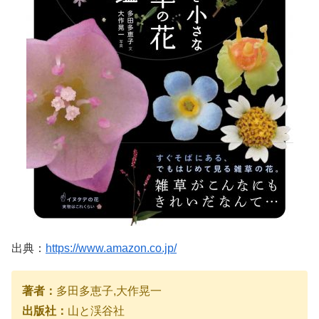
出典：
https://www.amazon.co.jp/
著者：
多田多恵子,大作晃一
出版社：
山と渓谷社