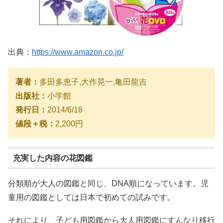
出典：
https://www.amazon.co.jp/
著者：
多田多恵子,大作晃一,亀田龍吉
出版社：
小学館
発行日：
2014/6/18
値段＋税：
2,200円
充実した内容の花図鑑
分類順が大人の図鑑と同じ、DNA順になっています。児
童用の図鑑としては日本で初めての試みです。
それにより、子ども用図鑑から大人用図鑑にすんなり移行