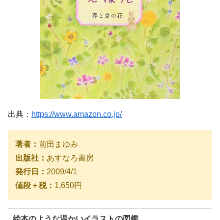
出典：
https://www.amazon.co.jp/
著者：
前田まゆみ
出版社：
あすなろ書房
発行日：
2009/4/1
値段＋税：
1,650円
絵本のような温かいイラストの図鑑