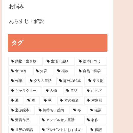
お悩み
あらすじ・解説
タグ
動物・生き物
生活・遊び
絵本口コミ
食べ物
知育
植物
自然・科学
作家
グリム童話
海外の絵本
乗り物
キャラクター
人物
昔話
からだ
夏
春
秋
本の種類
対象別
遊ぶ絵本
気持ち・感情
冬
職業
受賞作品
アンデルセン童話
名作
世界の童話
プレゼントにおすすめ
伝記