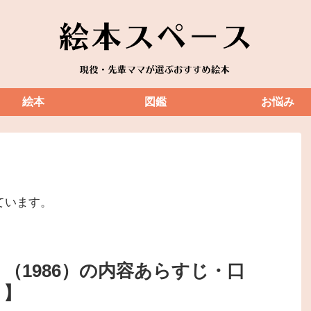
絵本
図鑑
お悩み
ています。
（1986）の内容あらすじ・口
り】