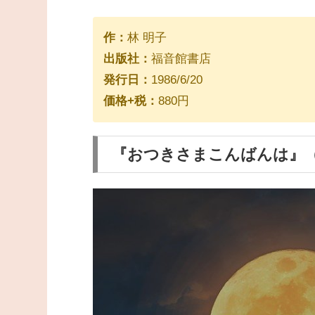
作：
林 明子
出版社：
福音館書店
発行日：
1986/6/20
価格+税：
880円
『おつきさまこんばんは』（