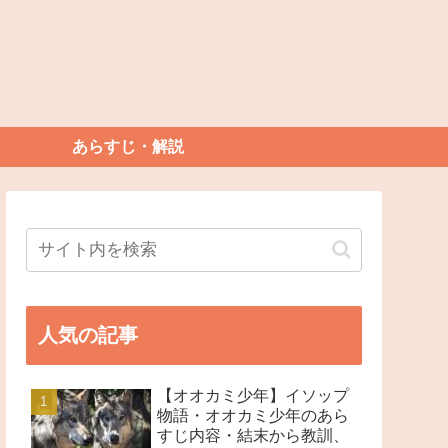
あらすじ・解説
人気の記事
【オオカミ少年】イソップ
物語・オオカミ少年のあら
すじ内容・結末から教訓、