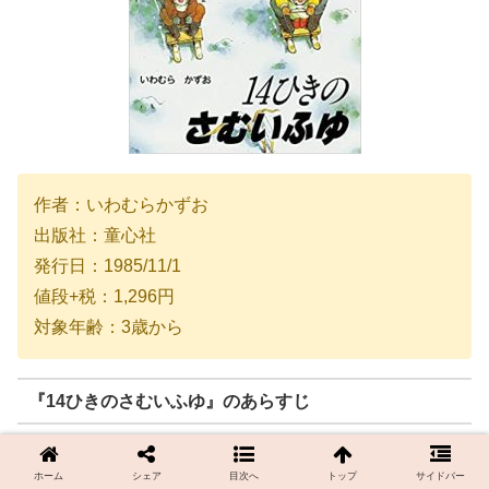
作者：いわむらかずお
出版社：童心社
発行日：1985/11/1
値段+税：1,296円
対象年齢：3歳から
『14ひきのさむいふゆ』のあらすじ
14匹のねずみの一家が暮らす森はさむい冬をむかえまし
ホーム
シェア
目次へ
トップ
サイドバー
た。