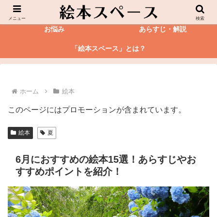
絵本
図鑑
メニュー
検索
お悩み
あらすじ・解説
「絵本スペース」とは？
ホーム
絵本
このページにはプロモーションが含まれています。
絵本
夏
6月におすすめの絵本15選！あらすじやお
すすめポイントを紹介！