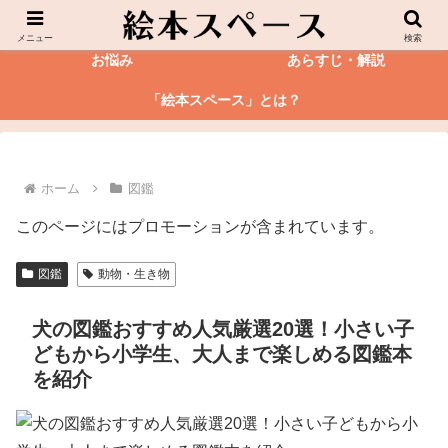
絵本
図鑑
メニュー
検索
お悩み
あらすじ・解説
「絵本スペース」とは？
ホーム
図鑑
このページにはプロモーションが含まれています。
図鑑
動物・生き物
犬の図鑑おすすめ人気厳選20選！小さい子
どもから小学生、大人まで楽しめる図鑑本
を紹介