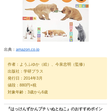
出典：
amazon.co.jp
作者：ようふゆか（絵）、今泉忠明（監修）
出版社：学研プラス
発行日：2014年3月
値段：880円+税
対象年齢：3歳から6歳
『
はっけんずかんプチ いぬとねこ
』のおすすめポイン