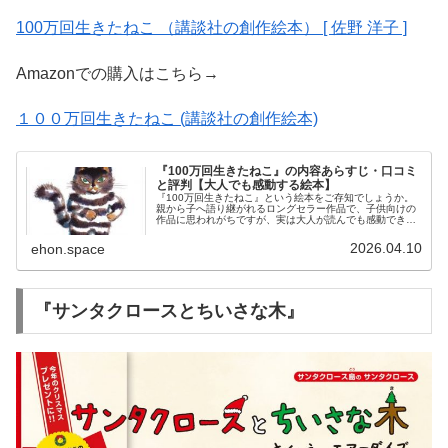
100万回生きたねこ （講談社の創作絵本） [ 佐野 洋子 ]
Amazonでの購入はこちら→
１００万回生きたねこ (講談社の創作絵本)
『100万回生きたねこ』の内容あらすじ・口コミ
と評判【大人でも感動する絵本】
『100万回生きたねこ』という絵本をご存知でしょうか。
親から子へ語り継がれるロングセラー作品で、子供向けの
作品に思われがちですが、実は大人が読んでも感動できる
一冊なのです。この記事ではその『100万回生きたねこ』
について紹介しています。
2026.04.10
ehon.space
『サンタクロースとちいさな木』