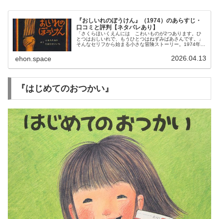
『おしいれのぼうけん』（1974）のあらすじ・
口コミと評判【ネタバレあり】
「さくらほいくえんには こわいものが2つあります。ひ
とつはおしいれで、もうひとつはねずみばあさんです。」
そんなセリフから始まる小さな冒険ストーリー。1974年に
発行されて以来、世代を超えて愛されてきた79ページにわ
たる大作絵本です。『おしい...
2026.04.13
ehon.space
『はじめてのおつかい』