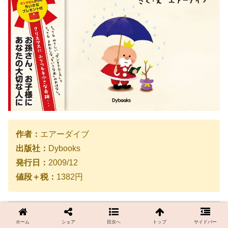
作者：
エアーダイブ
出版社：
Dybooks
発行日：
2009/12
値段＋税：
1382円
サンタさんと弱虫な木の感動の物語
ホーム
シェア
目次へ
トップ
サイドバー