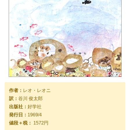
作者：
レオ・レオニ
訳：
谷川 俊太郎
出版社：
好学社
発行日：
1969/4
値段＋税：
1572円